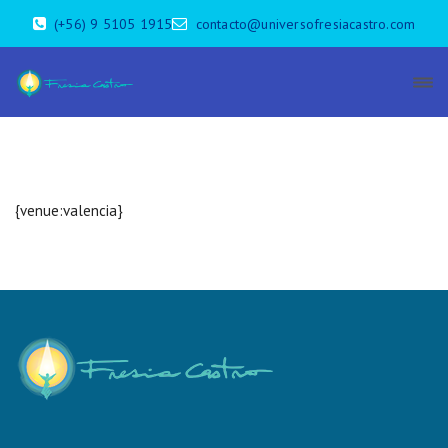
(+56) 9 5105 1915
contacto@universofresiacastro.com
{venue:valencia}