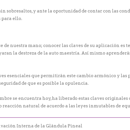
sin sobresaltos, y ante la oportunidad de contar con las con
 para ello.
e de nuestra mano; conocer las claves de su aplicación es tem
ran la destreza de la auto maestría. Así mismo aprenderás 
ves esenciales que permitirán este cambio armónico y las p
seguridad de que es posible la opulencia.
mbre se encuentra hoy, ha liberado estas claves originales 
o reacción natural de acuerdo a las leyes inmutables de equ
ivación Interna de la Glándula Pineal