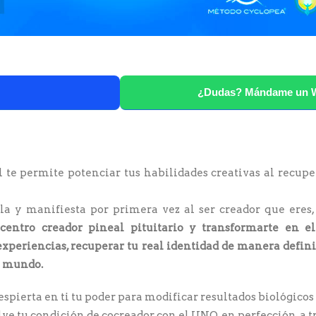
¿Dudas? Mándame un 
 te permite potenciar tus habilidades creativas al recuper
ela y manifiesta por primera vez al ser creador que eres
centro creador pineal pituitario y transformarte en el
experiencias, recuperar tu real identidad de manera defin
te mundo.
spierta en ti tu poder para modificar resultados biológicos
lve tu condición de cocreador con el UNO, en perfección, a t