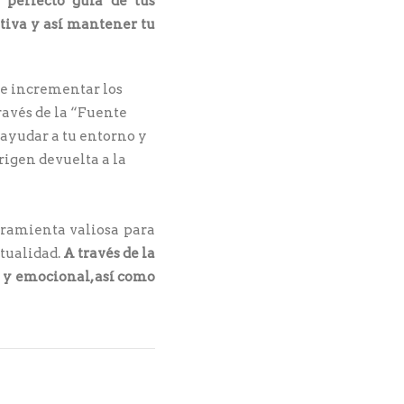
 perfecto guía de tus
itiva y así mantener tu
 e incrementar los
ravés de la “Fuente
 ayudar a tu entorno y
rigen devuelta a la
rramienta valiosa para
itualidad.
A través de la
l y emocional, así como