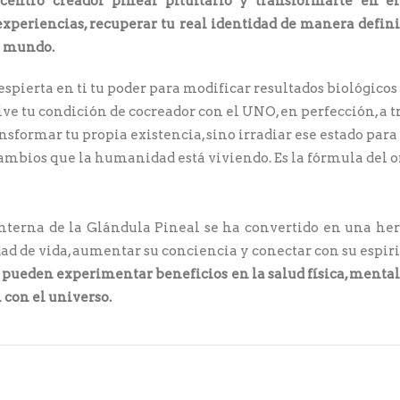
centro creador pineal pituitario y transformarte en el
experiencias, recuperar tu real identidad de manera defin
te mundo.
spierta en ti tu poder para modificar resultados biológicos
lve tu condición de cocreador con el UNO, en perfección, a t
nsformar tu propia existencia, sino irradiar ese estado para
cambios que la humanidad está viviendo. Es la fórmula del o
nterna de la Glándula Pineal se ha convertido en una he
ad de vida, aumentar su conciencia y conectar con su espir
se pueden experimentar beneficios en la salud física, menta
 con el universo.