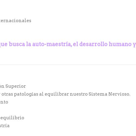
ternacionales
que busca la auto-maestría,
el desarrollo humano y
ón Superior
 otras patologías al equilibrar nuestro Sistema Nervioso.
ento
 equilibrio
stría