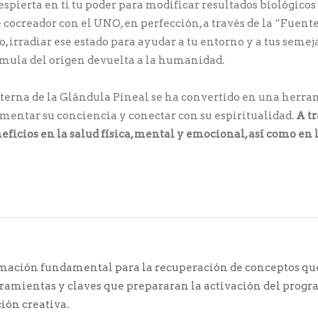
spierta en ti tu poder para modificar resultados biológicos
 cocreador con el UNO, en perfección, a través de la “Fuent
o, irradiar ese estado para ayudar a tu entorno y a tus seme
rmula del origen devuelta a la humanidad.
terna de la Glándula Pineal se ha convertido en una herra
umentar su conciencia y conectar con su espiritualidad.
A tr
icios en la salud física, mental y emocional, así como en l
ormación fundamental para la recuperación de conceptos q
rramientas y claves que prepararan la activación del progra
ión creativa.