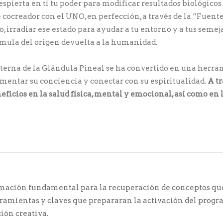
spierta en ti tu poder para modificar resultados biológicos
 cocreador con el UNO, en perfección, a través de la “Fuent
o, irradiar ese estado para ayudar a tu entorno y a tus seme
rmula del origen devuelta a la humanidad.
terna de la Glándula Pineal se ha convertido en una herra
umentar su conciencia y conectar con su espiritualidad.
A tr
icios en la salud física, mental y emocional, así como en l
ormación fundamental para la recuperación de conceptos q
rramientas y claves que prepararan la activación del progra
ión creativa.