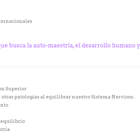
ternacionales
que busca la auto-maestría,
el desarrollo humano y
ón Superior
 otras patologías al equilibrar nuestro Sistema Nervioso.
ento
 equilibrio
stría