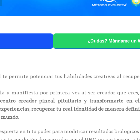
¿Dudas? Mándame un 
 te permite potenciar tus habilidades creativas al recuper
ela y manifiesta por primera vez al ser creador que eres
centro creador pineal pituitario y transformarte en el
experiencias, recuperar tu real identidad de manera defin
te mundo.
spierta en ti tu poder para modificar resultados biológicos
lve tu condición de cocreador con el UNO, en perfección, a t