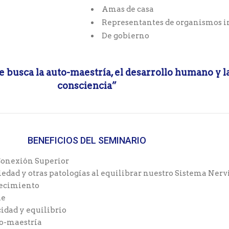
Amas de casa
Representantes de organismos i
De gobierno
e busca la auto-maestría, el desarrollo humano y l
consciencia”
BENEFICIOS DEL SEMINARIO
 Conexión Superior
iedad y otras patologías al equilibrar nuestro Sistema Nerv
jecimiento
ne
cidad y equilibrio
to-maestría