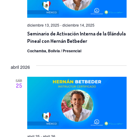
d
i
e
ó
E
diciembre 13, 2025
-
diciembre 14, 2025
d
v
Seminario de Activación Interna de la Glándula
e
e
Pineal con Hernán Betbeder
n
v
Cochamba, Bolivia / Presencial
t
i
abril 2026
o
s
s
SÁB
t
25
a
s
d
e
abril 25
-
abril 26