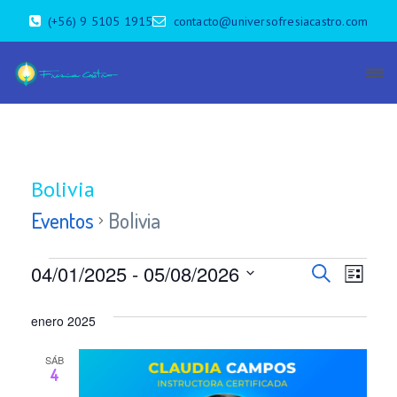
(+56) 9 5105 1915
contacto@universofresiacastro.com
Bolivia
Eventos
Bolivia
Eventos
B
N
04/01/2025
 - 
05/08/2026
B
L
u
a
S
i
ú
s
e
s
enero 2025
c
v
s
t
l
a
a
e
e
r
SÁB
q
4
c
g
c