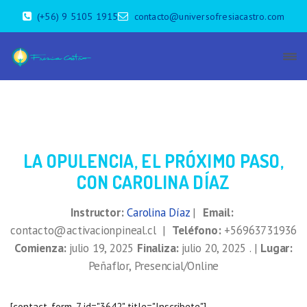
(+56) 9 5105 1915
contacto@universofresiacastro.com
LA OPULENCIA, EL PRÓXIMO PASO,
CON CAROLINA DÍAZ
Instructor:
Carolina Díaz
|
Email:
contacto@activacionpineal.cl |
Teléfono:
+56963731936
Comienza:
julio 19, 2025
Finaliza:
julio 20, 2025 . |
Lugar:
Peñaflor, Presencial/Online
[contact-form-7 id="3642" title="Inscribete"]