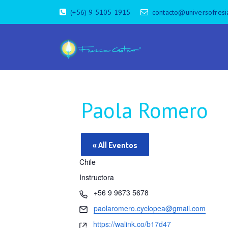
(+56) 9 5105 1915
contacto@universofresi
Paola Romero
« All Eventos
Chile
Instructora
P
+56 9 9673 5678
h
E
paolaromero.cyclopea@gmail.com
o
m
W
https://walink.co/b17d47
n