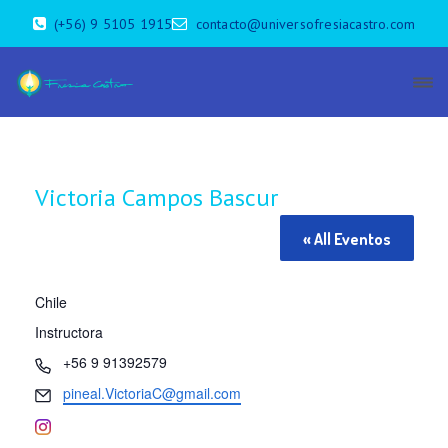
(+56) 9 5105 1915
contacto@universofresiacastro.com
Victoria Campos Bascur
« All Eventos
Chile
Instructora
P
+56 9 91392579
h
E
pineal.VictoriaC@gmail.com
o
m
n
a