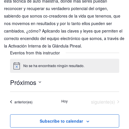
esta técnica de auto maestría, donde más seres puedan
reconocer y recuperar su verdadero potencial del origen,
sabiendo que somos co-creadores de la vida que tenemos, que
nos movemos en resultados y por lo tanto ellos pueden ser
cambiados, ¿cómo? Aplicando las claves y leyes que permiten el
correcto encendido del equipo electrónico que somos, a través de
la Activación Interna de la Glándula Pineal.
Eventos from this instructor
No se ha encontrado ningún resultado.
N
o
t
Próximos
i
c
S
e
e
Eventos
Hoy
siguiente(s)
Eventos
anterior(es)
l
e
c
Subscribe to calendar
c
i