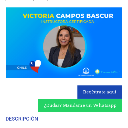
Regístrate aquí
¿Dudas? Mándame un Whatsapp
DESCRIPCIÓN