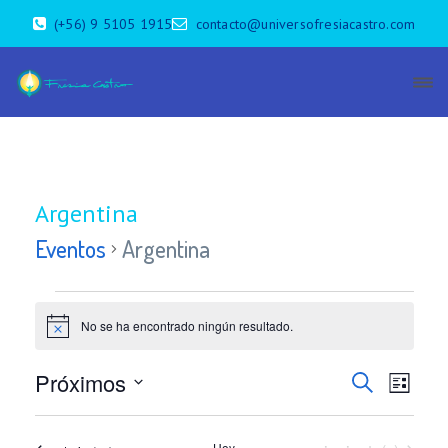
(+56) 9 5105 1915
contacto@universofresiacastro.com
Argentina
Eventos
Argentina
Eventos
No se ha encontrado ningún resultado.
N
o
t
B
N
Próximos
B
i
L
c
u
a
S
i
ú
e
s
e
s
c
Hoy