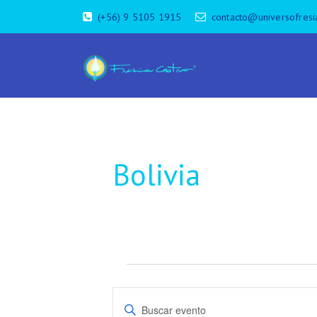
(+56) 9 5105 1915
contacto@universofresi
Bolivia
Eventos
B
I