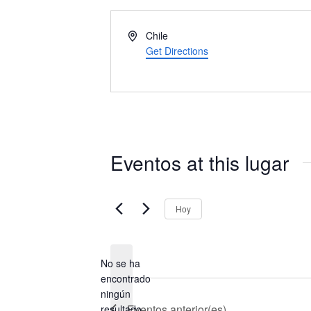
A
Chile
d
Get Directions
d
r
e
s
s
Eventos at this lugar
Hoy
S
e
l
e
No se ha
c
encontrado
c
N
ningún
i
o
Eventos
anterior(es)
resultado.