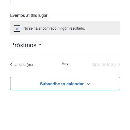
d
r
e
Eventos at this lugar
s
s
No se ha encontrado ningún resultado.
N
o
t
Próximos
i
c
S
e
e
Eventos
Hoy
siguiente(s)
Eventos
anterior(es)
l
e
c
Subscribe to calendar
c
i
o
n
a
r
f
e