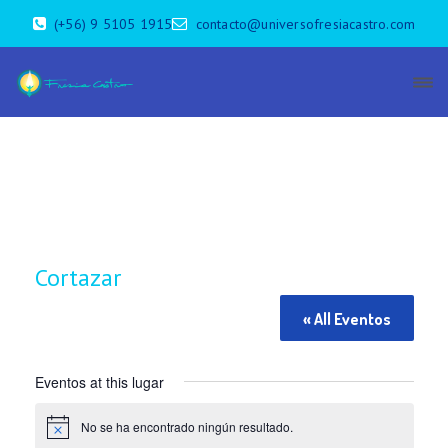
(+56) 9 5105 1915
contacto@universofresiacastro.com
Cortazar
« All Eventos
Eventos at this lugar
No se ha encontrado ningún resultado.
N