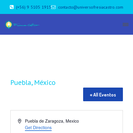
(+56) 9 5105 1915
contacto@universofresiacastro.com
Puebla, México
« All Eventos
A
Puebla de Zaragoza
,
Mexico
d
Get Directions