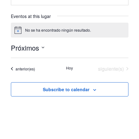
d
r
e
Eventos at this lugar
s
s
No se ha encontrado ningún resultado.
N
o
t
Próximos
i
c
S
e
e
Eventos
Hoy
siguiente(s)
Eventos
anterior(es)
l
e
c
Subscribe to calendar
c
i
o
n
a
r
f
e